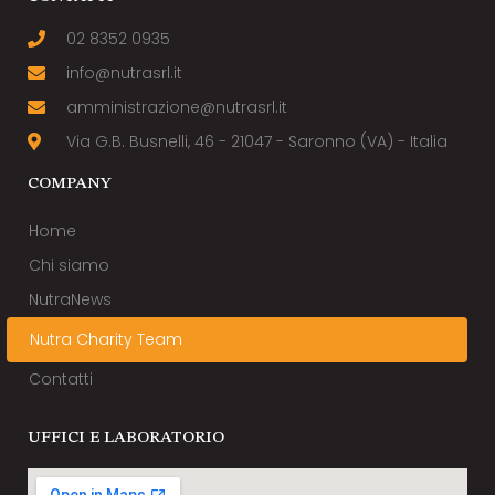
02 8352 0935
info@nutrasrl.it
amministrazione@nutrasrl.it
Via G.B. Busnelli, 46 - 21047 - Saronno (VA) - Italia
COMPANY
Home
Chi siamo
NutraNews
Nutra Charity Team
Contatti
UFFICI E LABORATORIO