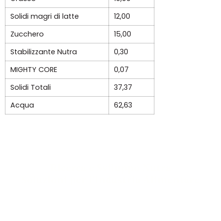
Solidi magri di latte
12,00
Zucchero
15,00
Stabilizzante Nutra
0,30
MIGHTY CORE
0,07
Solidi Totali
37,37
Acqua
62,63
Ricerca e Sviluppo Nutra
Soluzioni per l'Industria Alimentare
Per maggiori informazioni, contattaci: i nostri
esperti sono a tua completa disposizione!