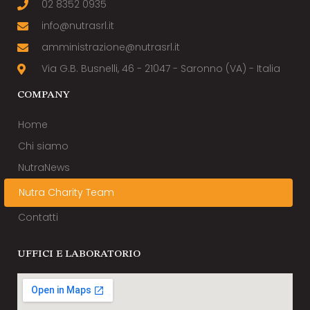
02 8352 0935
info@nutrasrl.it
amministrazione@nutrasrl.it
Via G.B. Busnelli, 46 - 21047 - Saronno (VA) - Italia
COMPANY
Home
Chi siamo
NutraNews
Nutra Charity Team
Contatti
UFFICI E LABORATORIO